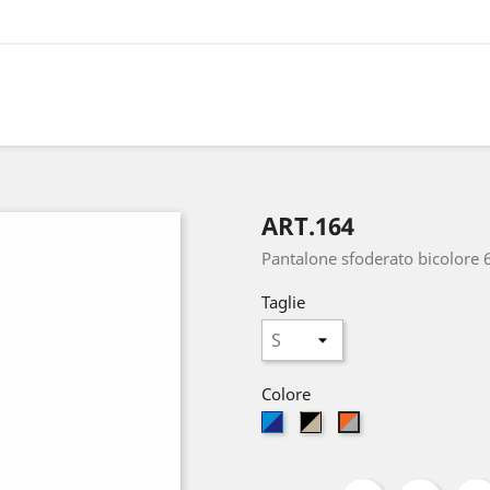
ART.164
Pantalone sfoderato bicolore
Taglie
Colore
blu
beige-
grigio-
-
nero
arancio
royal