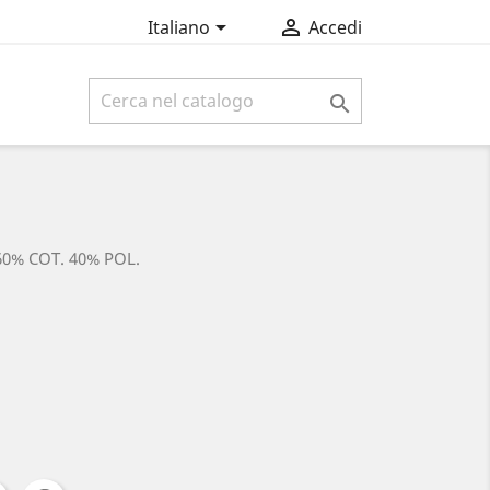


Italiano
Accedi

 60% COT. 40% POL.